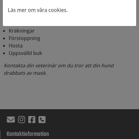
Tecken på mask kan vara:
Läs mer om våra cookies.
Torr, livlös päls
Diarré
Kräkningar
Förstoppning
Hosta
Uppsvälld buk
Kontakta din veterinär om du tror att din hund
drabbats av mask.
Kontaktinformation