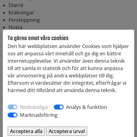
Diarré
Kräkningar
Förstoppning
Hosta
Uppsvälld buk
Ta gärna emot våra cookies
Den här webbplatsen använder Cookies som hjälper
Kontakta din veterinär om du har aningar om att din
oss att anpassa vårt innehåll och ge dig en bättre
katt drabbats av mask.
internetupplevelse. Vi använder även denna teknik
Hund
till att samla in statistik och för att kunna anpassa
En hund kan ha flera olika typer av mask utan att visa
vår annonsering på andra webbplatser till dig.
några egentliga symptom. De flesta maskar syns sällan i
Eftersom vi värdesätter din integritet, efterfrågar vi
avföringen och äggen kan inte ses med blotta ögat.
härmed ditt tillstånd att använda denna teknik.
Bandmaskens äggpaket kan dock upptäckas i form av
små ”risgryn” i avföringen. Spolmask kan även
Nödvändiga
Analys & funktion
förekomma i uppkastning.
Marknadsföring
Valp – Framför allt mot spolmask före 3 veckors ålder,
därefter varannan till var fjärde vecka upp till 3
månader och vid 6 månaders ålder.