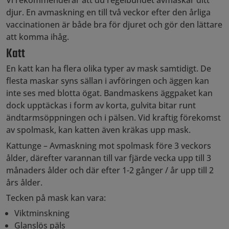
djur. En avmaskning en till två veckor efter den årliga
vaccinationen är både bra för djuret och gör den lättare
att komma ihåg.
Katt
En katt kan ha flera olika typer av mask samtidigt. De
flesta maskar syns sällan i avföringen och äggen kan
inte ses med blotta ögat. Bandmaskens äggpaket kan
dock upptäckas i form av korta, gulvita bitar runt
ändtarmsöppningen och i pälsen. Vid kraftig förekomst
av spolmask, kan katten även kräkas upp mask.
Kattunge – Avmaskning mot spolmask före 3 veckors
ålder, därefter varannan till var fjärde vecka upp till 3
månaders ålder och där efter 1-2 gånger / år upp till 2
års ålder.
Tecken på mask kan vara:
Viktminskning
Glanslös päls