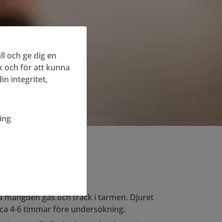
l och ge dig en
ik och för att kunna
n integritet,
ing
ska mängden gas och träck i tarmen. Djuret
at ca 4-6 timmar före undersökning.