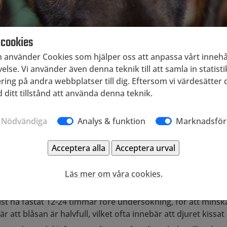
 cookies
använder Cookies som hjälper oss att anpassa vårt innehål
else. Vi använder även denna teknik till att samla in statist
ng på andra webbplatser till dig. Eftersom vi värdesätter di
 ditt tillstånd att använda denna teknik.
Nödvändiga
Analys & funktion
Marknadsför
Läs mer om våra cookies.
an och får en bild av hur organen ser ut i tvärsnitt.
 helst ha fastat 12-24 timmar före undersökning, för att min
är att blåsan är halvfull, vilket ofta innebär att djuret kiss