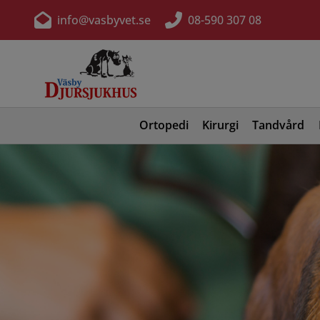
info@vasbyvet.se
08-590 307 08
Ortopedi
Kirurgi
Tandvård