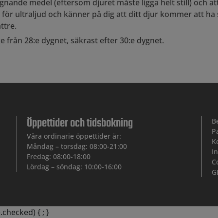
nande medel (eftersom djuret måste ligga helt still) och att 
ör ultraljud och känner på dig att ditt djur kommer att ha s
ttre.
ke från 28:e dygnet, säkrast efter 30:e dygnet.
Öppettider och tidsbokning
B
P
Våra ordinarie öppettider är:
K
Måndag – torsdag: 08:00-21:00
I
Fredag: 08:00-18:00
C
Lördag – söndag: 10:00-16:00
G
).checked) {
; }