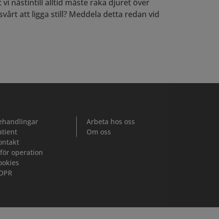
vi nästintill alltid måste raka djuret över
vårt att ligga still? Meddela detta redan vid
ehandlingar
Arbeta hos oss
atient
Om oss
ontakt
nför operation
ookies
DPR