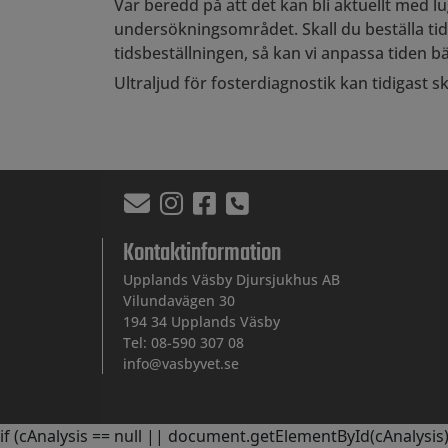
Var beredd på att det kan bli aktuellt med lug
undersökningsområdet. Skall du beställa tid f
tidsbeställningen, så kan vi anpassa tiden bä
Ultraljud för fosterdiagnostik kan tidigast s
Kontaktinformation
Upplands Väsby Djursjukhus AB
Vilundavägen 30
194 34 Upplands Väsby
Tel: 08-590 307 08
info@vasbyvet.se
if (cAnalysis == null || document.getElementById(cAnalysis