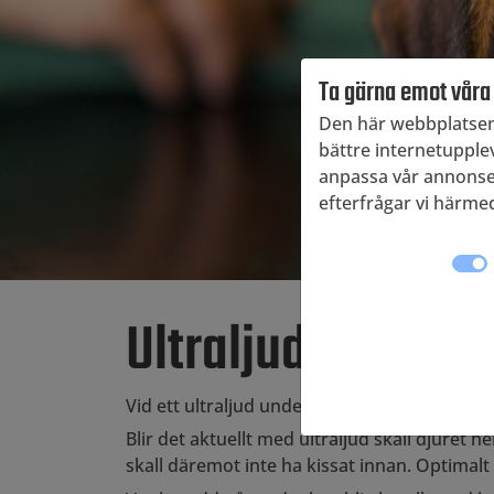
Ta gärna emot våra
Den här webbplatsen 
bättre internetupplev
anpassa vår annonseri
efterfrågar vi härmed
Ultraljud
Vid ett ultraljud undersöker man mjukdelsorg
Blir det aktuellt med ultraljud skall djuret
skall däremot inte ha kissat innan. Optimalt 